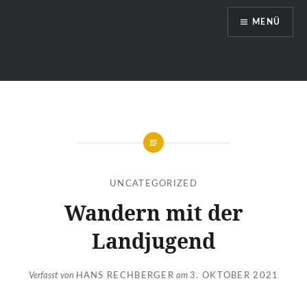
Zum
MENÜ
Inhalt
springen
Hengsberg
UNCATEGORIZED
Wandern mit der
Landjugend
Verfasst von
HANS RECHBERGER
am
3. OKTOBER 2021