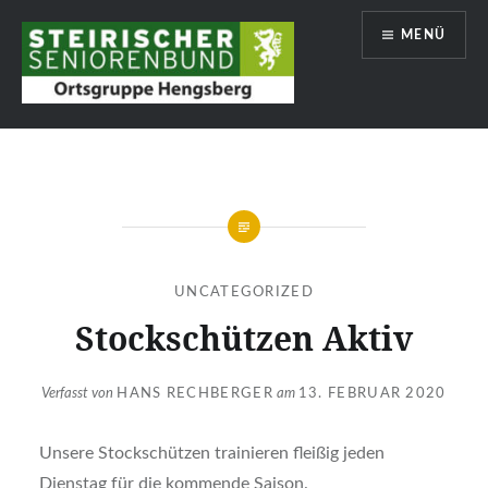
Zum
MENÜ
Inhalt
springen
Hengsberg
UNCATEGORIZED
Stockschützen Aktiv
Verfasst von
HANS RECHBERGER
am
13. FEBRUAR 2020
Unsere Stockschützen trainieren fleißig jeden
Dienstag für die kommende Saison.