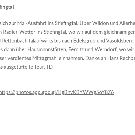
fingtal
sich zur Mai-Ausfahrt ins Stiefingtal. Über Wildon und Allerhe
em Radler-Wetter ins Stiefingtal, wo wir auf dem gleichnamig
d Rettenbach talaufwärts bis nach Edelsgrub und Vasoldsberg 
s dann über Hausmannstätten, Fernitz und Werndorf, wo wir
ser verdientes Mittagmahl einnahmen. Danke an Hans Rechbe
 ausgetüftelte Tour. TD
https://photos.app.goo.gl/KgBhvKBYWWg5oY8Z6