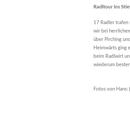
Radltour ins Stie
17 Radler trafen 
wir bei herrlich
über Pirching un
Heimwärts ging e
beim Radlwirt un
wiederum bestens
Fotos von Hans: