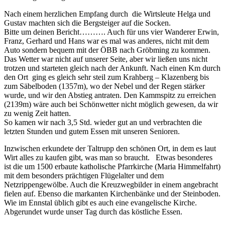
Nach einem herzlichen Empfang durch die Wirtsleute Helga und
Gustav machten sich die Bergsteiger auf die Socken.
Bitte um deinen Bericht………. Auch für uns vier Wanderer Erwin,
Franz, Gerhard und Hans war es mal was anderes, nicht mit dem
Auto sondern bequem mit der ÖBB nach Gröbming zu kommen.
Das Wetter war nicht auf unserer Seite, aber wir ließen uns nicht
trotzen und starteten gleich nach der Ankunft. Nach einen Km durch
den Ort ging es gleich sehr steil zum Krahberg – Klazenberg bis
zum Säbelboden (1357m), wo der Nebel und der Regen stärker
wurde, und wir den Abstieg antraten. Den Kammspitz zu erreichen
(2139m) wäre auch bei Schönwetter nicht möglich gewesen, da wir
zu wenig Zeit hatten.
So kamen wir nach 3,5 Std. wieder gut an und verbrachten die
letzten Stunden und gutem Essen mit unseren Senioren.
Inzwischen erkundete der Taltrupp den schönen Ort, in dem es laut
Wirt alles zu kaufen gibt, was man so braucht. Etwas besonderes
ist die um 1500 erbaute katholische Pfarrkirche (Maria Himmelfahrt)
mit dem besonders prächtigen Flügelalter und dem
Netzrippengewölbe. Auch die Kreuzwegbilder in einem angebracht
fielen auf. Ebenso die markanten Kirchenbänke und der Steinboden.
Wie im Ennstal üblich gibt es auch eine evangelische Kirche.
Abgerundet wurde unser Tag durch das köstliche Essen.