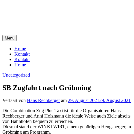
Zum
Inhalt
springen
Menü
Steirischer Seniorenbund. Ortsgruppe Hengsberg
Hengsberg
Home
Kontakt
Kontakt
Home
Uncategorized
SB Zugfahrt nach Gröbming
Verfasst von
Hans Rechberger
am
29. August 2021
29. August 2021
Die Combination Zug Plus Taxi ist für die Organisatoren Hans
Rechberger und Anni Holzmann die ideale Weise auch Ziele abseits
von Bahnhöfen bequem zu erreichen.
Diesmal stand der WINKLWIRT, einem gebürtigen Hengsberger, in
Gröbming am Programm.