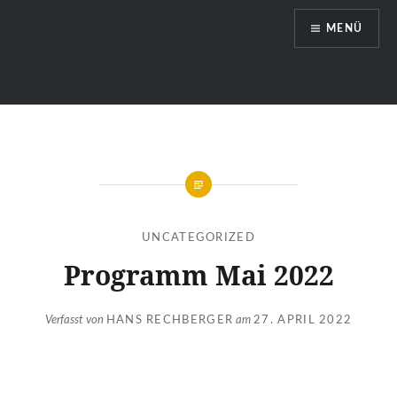
Zum
MENÜ
Inhalt
springen
Hengsberg
UNCATEGORIZED
Programm Mai 2022
Verfasst von
HANS RECHBERGER
am
27. APRIL 2022