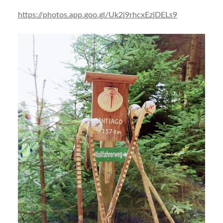
https://photos.app.goo.gl/Uk2j9rhcxEzjDELs9