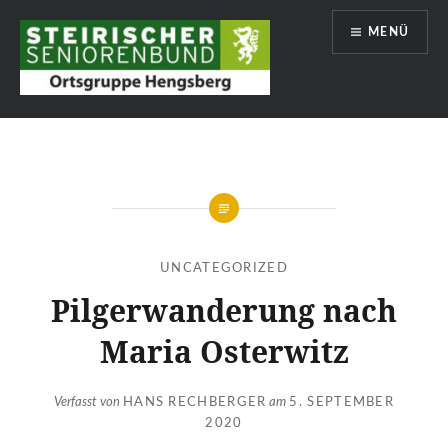
Zum
MENÜ
Inhalt
springen
Hengsberg
UNCATEGORIZED
Pilgerwanderung nach
Maria Osterwitz
Verfasst von
HANS RECHBERGER
am
5. SEPTEMBER
2020